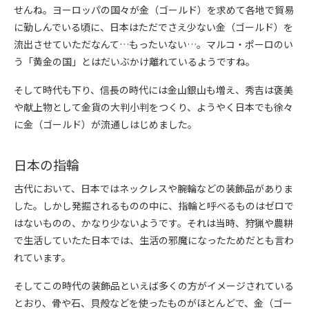
せんね。ヨーロッパの国々が金（ゴールド）を求めて各地で貿易
に勤しんでいる頃に、日本はただでさえ少ない金（ゴールド）を
流出させていただなんて…もったいない…。マルコ・ポーロのい
う「黄金の国」とはだいぶかけ離れているようですね。
そして時代も下り、信長の時代には金山銀山も増え、秀吉は褒美
や献上物として金貨の大判小判をつくり、ようやく日本でも徐々
に金（ゴールド）が流通しはじめました。
日本の指輪
古代において、日本ではネックレスや腕輪などの装飾品がありま
した。しかし発掘されるものの中に、指輪と呼べるものはゼロで
はないものの、かなり少ないようです。それは当時、狩猟や農耕
で生活していたた日本では、生活の邪魔になったためだとも言わ
れています。
そしてこの時代の装飾品といえば多くの方がイメージされている
とおり、骨や石、貝殻などを使ったものがほとんどで、金（ゴー