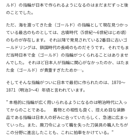
ルド）の指輪が日本で作られるようになるのはまだまだずっと後
のことでした。
ただ、海を渡ってきた金（ゴールド）の指輪として現在見つかっ
ている最古のものとしては、古墳時代（5世紀～6世紀はじめ頃）
のものが存在します。 それ以降で発見されている2番目に古いゴ
ールドリングは、鎖国時代の長崎のものだそうです。 それでもま
だ当時日本で金（ゴールド）の指輪がつくられることはありませ
んでした。 それほど日本人が指輪に関心がなかったのか、はたま
た金（ゴールド）が貴重すぎたためか…。
そしてそんな指輪がついに日本で最初に作られたのは、1870～
1871（明治3～4）年頃と言われています。
” 本格的に指輪が広く用いられるようになるのは明治時代に入っ
てからのことである。 着物との相性も良く、控えめ目な装飾
品である指輪は日本人の好みに合っていたらしく、急速に広まっ
ていった。また、廃刀令によって職を失った刀装具の職人たちが
この分野に進出したことも、これに拍車をかけている。”