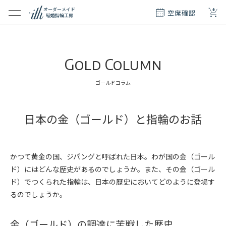
+
オーダーメイド
空席確認
結婚指輪工房
クション
ダーメイド
Gold Column
ド
て
ゴールドコラム
エリー
覧
日本の金（ゴールド）と指輪のお話
質問
かつて黄金の国、ジパングと呼ばれた日本。わが国の金（ゴール
ド）にはどんな歴史があるのでしょうか。また、その金（ゴール
ド）でつくられた指輪は、日本の歴史においてどのように登場す
るのでしょうか。
金（ゴールド）の調達に苦戦した歴史