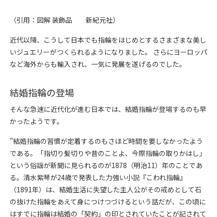
（引用：図解 装飾品 新紀元社）
近代以降、こうして日本でも指輪をはじめとするさまざまな美し
いジュエリーがつくられるようになりました。 さらにヨーロッパ
など海外からも輸入され、一気に発展を遂げるのでした。
結婚指輪の登場
そんな急速に近代化が進む日本では、結婚指輪が登場するのも早
かったようです。
”結婚指輪の習慣が定着するのもさほど時間を要しなかったよう
である。「指切り髪切りや昔のことよ、今際指輪の取りかはし」
という俗謡が新聞に見られるのが1878（明治11）年のことであ
る。清水紫琴が24歳で発表した力強い小説『こわれ指輪』
（1891年）は、結婚生活に失望した主人公がその戒めとして石
の抜けた指輪をあえて身につけつづけるという話だが、この頃に
はすでに指輪は結婚の「契約」の印とされていたことが記されて