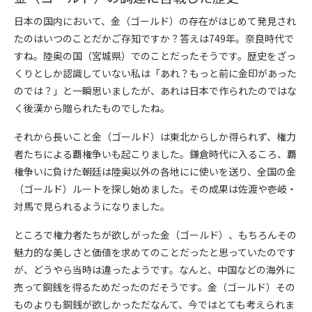
日本の国内において、金（ゴールド）の存在がはじめて発見され
たのはいつのことだかご存知ですか？答えは749年。奈良時代で
すね。陸奥の国（宮城県）でのことだったそうです。歴史をざっ
くりとしか認識していない私は「あれ？もっと前に金印があった
のでは？」と一瞬思いましたが、あれは日本で作られたのではな
く後漢から贈られたものでしたね。
それから長いこと金（ゴールド）は東北からしか得られず、権力
者たちによる覇権争いも起こりました。鎌倉時代に入るころ、覇
権争いに負けた朝廷は陸奥以外の各地にに使いを送り、全国の金
（ゴールド）ルートを探し始めました。その成果は佐渡や壱岐・
対馬で見られるようになりました。
ところで権力者たちが欲しがった金（ゴールド）、もちろんその
魅力的な美しさと価値を求めてのことだったと思っていたのです
が、どうやら当時は違ったようです。なんと、中国などの海外に
売って銅銭を得るためだったのだそうです。金（ゴールド）その
ものよりも銅銭が欲しかっただなんて、今ではとても考えられま