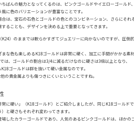
いちばんの魅力となってくるのは、ピンクゴールドやイエローゴールド
う風に色のバリエーションが豊富なことです。
場合は、宝石の石色とゴールドの色とのコンビネーション、さらにそれ
慮することも、デザインを決める上で重要となってきます。
（K24）のままでは軟らかすぎてジュエリーに向かないのですが、圧倒
ざまな色も楽しめるK18ゴールドは非常に硬く、加工に手間がかかる素
ルドでは、ゴールドの割合は3/4に減るだけなのに硬さは3倍以上となり、
K18ゴールドは群を抜いて硬い金属なのです。
は他の貴金属よりも傷つきにくいということですね。
性
常に硬い」（K18ゴールド）とご紹介しましたが、同じK18ゴールド
う）と硬さもそれぞれ変わってきます。
登場したカラーゴールドであり、人気のあるピンクゴールドは、ほかの