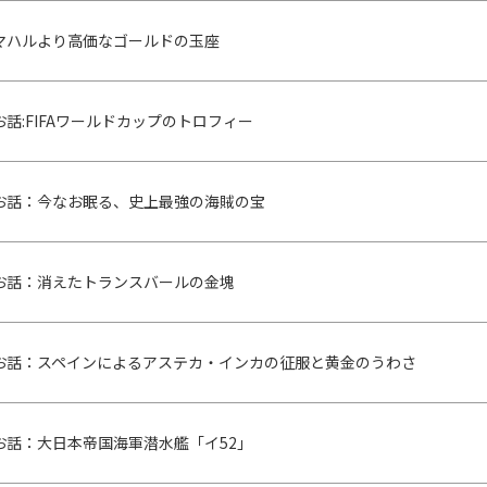
マハルより高価なゴールドの玉座
話:FIFAワールドカップのトロフィー
お話：今なお眠る、史上最強の海賊の宝
お話：消えたトランスバールの金塊
お話：スペインによるアステカ・インカの征服と黄金のうわさ
お話：大日本帝国海軍潜水艦「イ52」