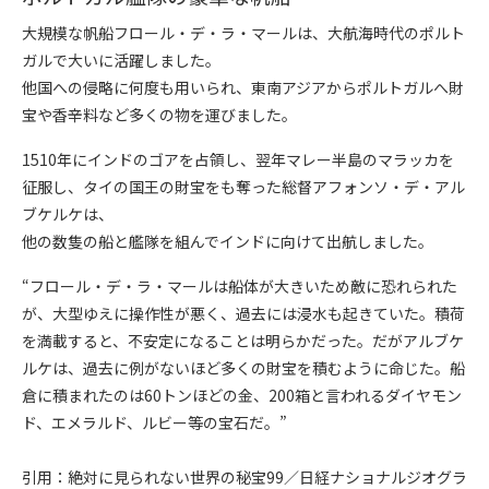
大規模な帆船フロール・デ・ラ・マールは、大航海時代のポルト
ガルで大いに活躍しました。
他国への侵略に何度も用いられ、東南アジアからポルトガルへ財
宝や香辛料など多くの物を運びました。
1510年にインドのゴアを占領し、翌年マレー半島のマラッカを
征服し、タイの国王の財宝をも奪った総督アフォンソ・デ・アル
ブケルケは、
他の数隻の船と艦隊を組んでインドに向けて出航しました。
“フロール・デ・ラ・マールは船体が大きいため敵に恐れられた
が、大型ゆえに操作性が悪く、過去には浸水も起きていた。積荷
を満載すると、不安定になることは明らかだった。だがアルブケ
ルケは、過去に例がないほど多くの財宝を積むように命じた。船
倉に積まれたのは60トンほどの金、200箱と言われるダイヤモン
ド、エメラルド、ルビー等の宝石だ。”
引用：絶対に見られない世界の秘宝99／日経ナショナルジオグラ