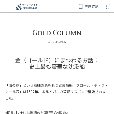
+
オーダーメイド
空席確認
結婚指輪工房
クション
ダーメイド
Gold Column
ド
て
ゴールドコラム
エリー
覧
金（ゴールド）にまつわるお話：
史上最も豪華な沈没船
質問
「海の花」という意味の名をもつ武装商船「フロール・デ・ラ・
マール号」は1502年、ポルトガルの首都リスボンで建造されま
した。
ポルトガル艦隊の豪華な帆船