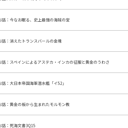
お話：今なお眠る、史上最強の海賊の宝
お話：消えたトランスバールの金塊
お話：スペインによるアステカ・インカの征服と黄金のうわさ
お話：大日本帝国海軍潜水艦「イ52」
お話：黄金の板から生まれたモルモン教
話：死海文書3Q15