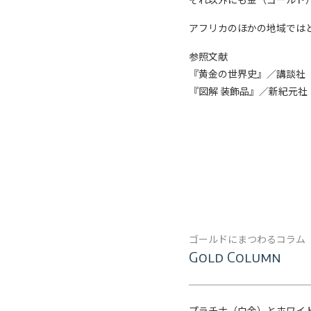
アフリカのほかの地域では
参照文献
『黄金の世界史』／講談社
『図解 装飾品』／新紀元社
ゴールドにまつわるコラム
Gold Column
プラチナ（白金）とホワイ