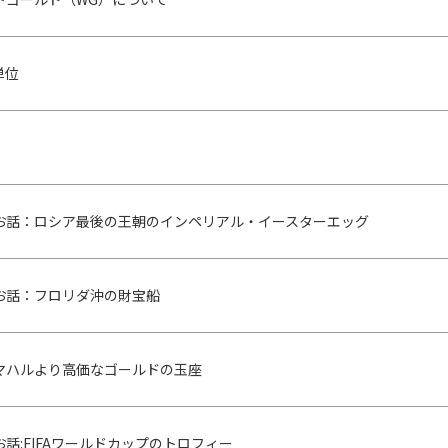
単位
お話：ロシア最後の王朝のインペリアル・イースターエッグ
お話：フロリダ沖の財宝船
マハルより高価なゴールドの玉座
話:FIFAワールドカップのトロフィー