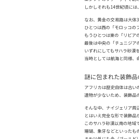
しかしそれも14世紀頃に
なお、黄金の交易路は大体
ひとつは西の「モロッコの
もうひとつは東の「リビア
最後は中央の「チュニジア
いずれにしてもサハラ砂漠
当時としては航海と同様、
謎に包まれた装飾品
アフリカは歴史自体は古い
遺物が少ないため、装飾品
そんな中、ナイジェリア周
とはいえ完全な形で装飾品
このサハラ砂漠以南の地域
珊瑚、象牙などといったも
それ以外にも金（ゴールド