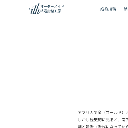
オーダーメイド
婚約指輪
結
結婚指輪工房
ション
ーメイド
リー
問
アフリカで金（ゴールド）
しかし歴史的に見ると、南
割と最近（近代になってか