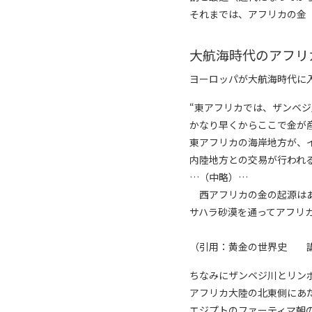
それまでは、アフリカの金
大航海時代のアフリ
ヨーロッパが大航海時代に
“東アフリカでは、ザンベ
かなり早くからここで金が
東アフリカの海岸地方が、
内陸地方との交易が行われ
…（中略）…
西アフリカの金の起源はあ
サハラ砂漠を通ってアフリ
（引用：黄金の世界史 
ちなみにザンベジ川とリン
アフリカ大陸の北東側にあ
エジプトのファーティマ朝