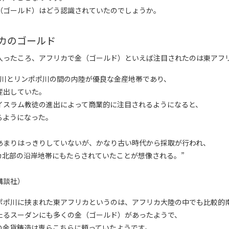
（ゴールド）はどう認識されていたのでしょうか。
カのゴールド
入ったころ、アフリカで金（ゴールド）といえば注目されたのは東アフ
ジ川とリンポポ川の間の内陸が優良な金産地帯であり、
産出していた。
イスラム教徒の進出によって商業的に注目されるようになると、
るようになった。
まりはっきりしていないが、かなり古い時代から採取が行われ、
カ北部の沿岸地帯にもたらされていたことが想像される。”
講談社）
ポポ川に挟まれた東アフリカというのは、アフリカ大陸の中でも比較的
たるスーダンにも多くの金（ゴールド）があったようで、
の金貨鋳造は専らこちらに頼っていたようです。