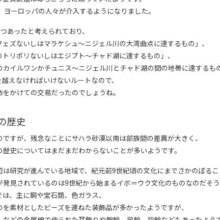
は、ヨーロッパの人々が介入するようになりました。
3つあったと考えられており、
フェズないしはマラケシュ～ニジェル川の大湾曲点に達するもの」、
のトリポリないしはエジプト～チャド湖に達するもの」、
のカイルワンかチュニス～ニジェル川とチャド湖の間の地帯に達するも
を越えなければいけないルートなので、
命をかけての交易だったのでしょうね。
の歴史
のですが、残念なことにサハラ砂漠以南は部族間の差異が大きく、
の歴史についてはまだまだわからないことが多いようです。
辺は研究が進んでいる地域で、紀元前9世紀頃の文化にまでさかのぼるこ
が発見されているのは9世紀から始まるイボ＝ウク文化のものなのだそう
では、主に銅や宝石類、色ガラス、
のを素材としたビーズを連ねた装飾品が多かったようですが、
）などの金属線で作られた耳飾りや腕輪、足輪、指輪などもあったよう