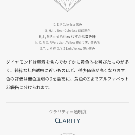
D, E, F
Colorless 無色
G, H, I, J
Near Colorless ほぼ無色
K, L, M
Faint Yellow わずかな黄色味
N, O, P, Q, R
Very Light Yellow 極めて薄い黄色味
S, T, U, V, W, X, Y, Z
Light Yellow 薄い黄色
ダイヤモンドは窒素を含んでわずかに黄色みを帯びたものが多
く、
純粋な無色透明に近いものほど、稀少価値が高くなります。
色の評価は無色透明のDを最高に、黄色のZまでアルファベット
23段階に分けられます。
クラリティ＝透明度
Clarity