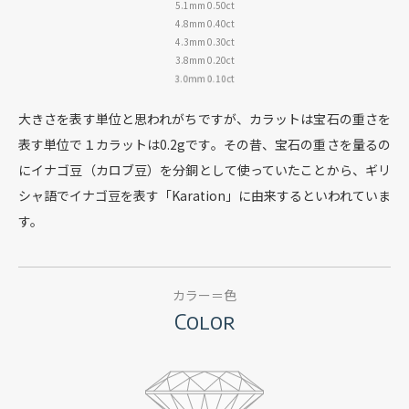
5.1mm
0.50ct
4.8mm
0.40ct
4.3mm
0.30ct
3.8mm
0.20ct
3.0mm
0.10ct
大きさを表す単位と思われがちですが、
カラットは宝石の重さを
表す単位で１カラットは0.2gです。
その昔、宝石の重さを量るの
にイナゴ豆（カロブ豆）を分銅として使っていたことから、
ギリ
シャ語でイナゴ豆を表す「Karation」に由来するといわれていま
す。
カラー＝色
Color