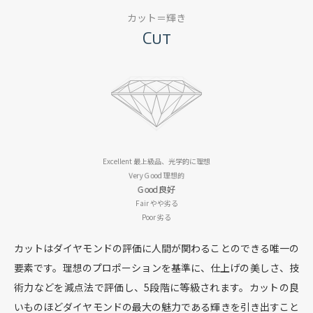
カット＝輝き
Cut
Excellent
最上級品、光学的に理想
Very Good
理想的
Good
良好
Fair
やや劣る
Poor
劣る
カットはダイヤモンドの評価に人間が関わることのできる唯一の
要素です。
理想のプロポーションを基準に、仕上げの美しさ、技
術力などを減点法で評価し、5段階に等級されます。
カットの良
いものほどダイヤモンドの最大の魅力である輝きを引き出すこと