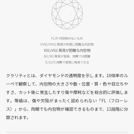
FL/IF
内包物のないもの
VVS1/VVS2
発見が非常に困難な内包物
VS1/VS2
発見が困難な内包物
SI1/SI2
発見が容易、肉眼では困難
I1/I2/I3
肉眼で容易に発見できる
クラリティとは、ダイヤモンドの透明度を示します。10倍率のル
ーペで観察して、
内包物の大きさや数・位置・質・色や目立ちや
すさ、カット後に発生したすり傷や
摩耗などを総合的に評価しま
す。等級は、傷や欠陥がまったく認められない「FL（フローレ
ス）」から、
肉眼でも内包物が確認できるものまで、11段階に分
類されます。