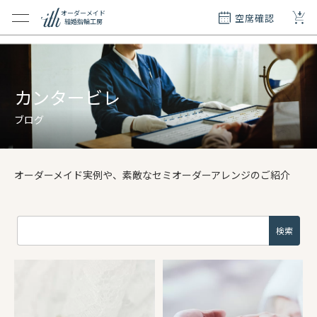
+
オーダーメイド
空席確認
結婚指輪工房
クション
ダーメイド
ド
カンタービレ
て
ブログ
エリー
覧
オーダーメイド実例や、素敵なセミオーダーアレンジのご紹介
質問