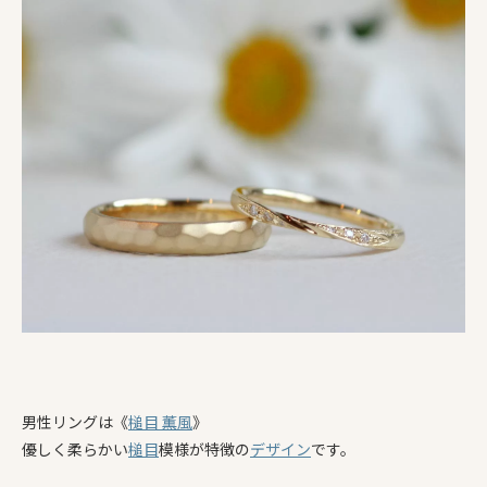
男性リングは《
槌目 薫風
》
優しく柔らかい
槌目
模様が特徴の
デザイン
です。