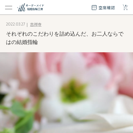
+
オーダーメイド
空席確認
結婚指輪工房
クション
吉祥寺
2022.03.27
ダーメイド
それぞれのこだわりを詰め込んだ、お二人ならで
ド
て
はの結婚指輪
エリー
覧
質問