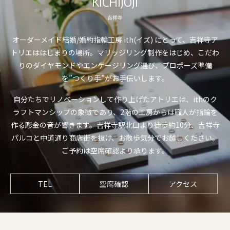
KICHIJOJI
吉祥寺
オーダーメイド結婚/婚約指輪工房 ith(イズ) にとって、吉祥寺ア
トリエははじまりの場所。マリッジリング制作をはじめ、こだわ
りのダイヤモンドやエンゲージリング選び、プロポーズ準備
を”つくり手”がお手伝いします。
自分たちでリノベーションして作り上げたアトリエは、ithのク
ラフトマンシップの象徴であり、2階の工房からは職人が指輪を
作る彫金の音が響きます。吉祥寺駅北口より徒歩約10分、吉祥寺
パルコと中道通り商店街を抜け、お散歩気分でお越しください。
ご予約は空席確認より承ります。
TEL
空席確認
アクセス