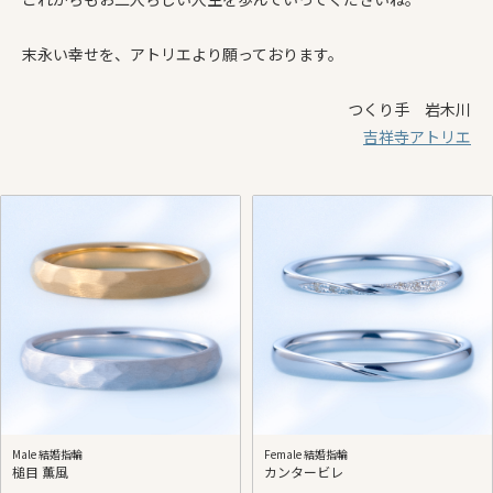
末永い幸せを、アトリエより願っております。
つくり手 岩木川
吉祥寺アトリエ
Male 結婚指輪
Female 結婚指輪
槌目 薫風
カンタービレ