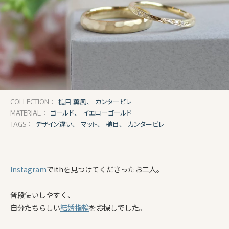
槌目 薫風、
カンタービレ
COLLECTION：
ゴールド、
イエローゴールド
MATERIAL：
デザイン違い、
マット、
槌目、
カンタービレ
TAGS：
Instagram
でithを見つけてくださったお二人。
普段使いしやすく、
自分たちらしい
結婚指輪
をお探しでした。