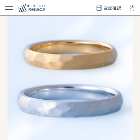
+
オーダーメイド
空席確認
結婚指輪工房
クション
ダーメイド
ド
て
エリー
覧
質問