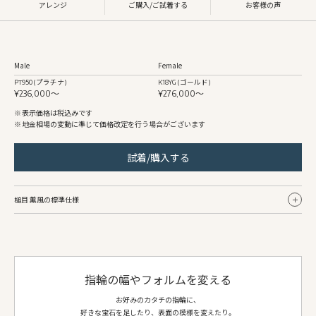
アレンジ
ご購入/ご試着する
お客様の声
Male
Female
Pt950 (プラチナ)
K18YG (ゴールド)
¥236,000〜
¥276,000〜
表示価格は税込みです
地金相場の変動に準じて価格改定を行う場合がございます
試着/購入する
槌目 薫風の標準仕様
Male
Female
リング幅
約3.2mm〜
約3.0mm〜
指輪の幅やフォルムを変える
地金
Pt950 (プラチナ)
K18YG (ゴールド)
仕上げ
槌目春/ヘアライン
槌目春/ヘアライン
お好みのカタチの指輪に、
好きな宝石を足したり、表面の模様を変えたり。
側面仕上げ
ヘアライン/槌目春
ヘアライン/槌目春