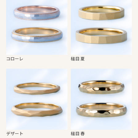
コローレ
槌目 夏
デザート
槌目 春