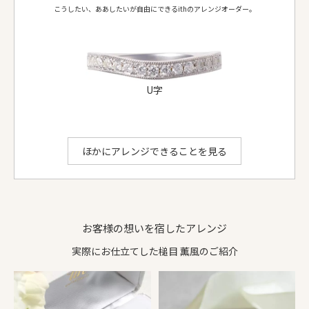
こうしたい、ああしたいが自由にできるithのアレンジオーダー。
リング形状
甲丸
甲丸
ダイヤ等
-
-
お選びいただける地金：
プラチナ950
、
K18イエローゴールド
、
K18ピンクゴールド
、
K18シャンパンゴールド
、
K18ホワイトゴールド
U字
V字
ithのアレンジでできること
ほかにアレンジできることを見る
お客様の想いを宿したアレンジ
実際にお仕立てした槌目 薫風のご紹介