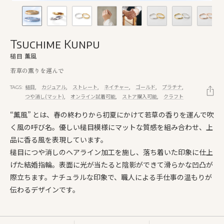
Tsuchime Kunpu
槌目 薫風
若草の薫りを運んで
槌目
カジュアル
ストレート
ネイチャー
ゴールド
プラチナ
TAGS:
つや消し(マット)
オンライン試着可能
ストア購入可能
クラフト
“薫風” とは、春の終わりから初夏にかけて若草の香りを運んで吹
く風の呼び名。優しい槌目模様にマットな質感を組み合わせ、上
品に香る風を表現しています。
槌目につや消しのヘアライン加工を施し、落ち着いた印象に仕上
げた結婚指輪。表面に光が当たると陰影ができて滑らかな凹凸が
際立ちます。ナチュラルな印象で、職人による手仕事の温もりが
伝わるデザインです。