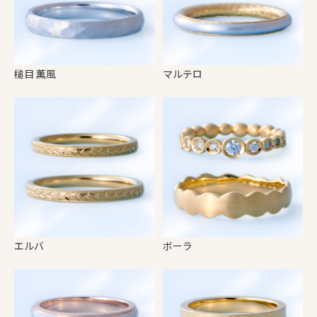
槌目 薫風
マルテロ
エルバ
ボーラ