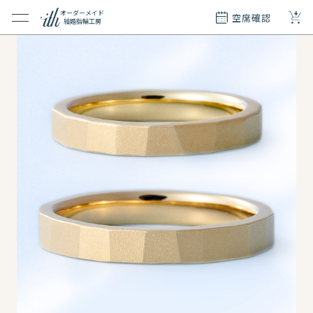
+
オーダーメイド
空席確認
結婚指輪工房
クション
ダーメイド
ド
て
エリー
覧
質問