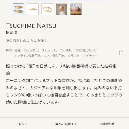
Tsuchime Natsu
槌目 夏
夏の日差しのように力強く
槌目
カジュアル
ストレート
ゴールド
つや消し(マット)
TAGS:
オンライン試着可能
ストア購入可能
クラフト
ネイチャー
照りつける “夏” の日差しを、力強い槌目模様で表した結婚指
輪。
ホーニング加工によるマットな質感が、指に着けたときの肌馴染
みのよさと、カジュアルな印象を醸し出します。丸みのない平打
ちリングの幅いっぱいに槌目を施すことで、くっきりとエッジの
効いた模様に仕上げています。
アレンジ
ご購入/ご試着する
お客様の声