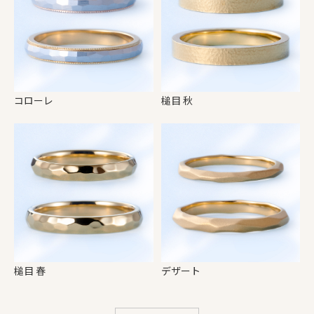
コローレ
槌目 秋
槌目 春
デザート