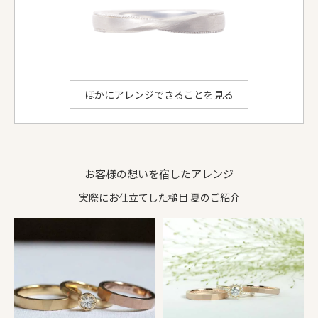
リング形状
平打
平打
ダイヤ等
-
-
お選びいただける地金：
プラチナ950
、
K18イエローゴールド
、
K18ピンクゴールド
、
K18シャンパンゴールド
、
K18ホワイトゴールド
ithのアレンジでできること
ほかにアレンジできることを見る
お客様の想いを宿したアレンジ
実際にお仕立てした槌目 夏のご紹介