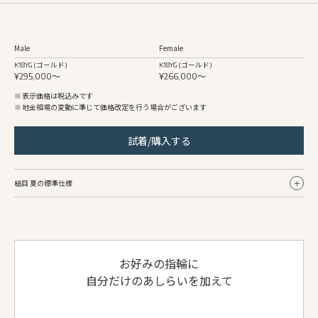
Male
Female
K18YG (ゴールド)
K18YG (ゴールド)
¥295,000〜
¥266,000〜
表示価格は税込みです
地金相場の変動に準じて価格改定を行う場合がございます
試着/購入する
槌目 夏の標準仕様
Male
Female
リング幅
約3.2mm〜
約3.0mm〜
お好みの指輪に
地金
K18YG (ゴールド)
K18YG (ゴールド)
自分だけのあしらいを加えて
仕上げ
槌目夏/ホーニング
槌目夏/ホーニング
側面仕上げ
ホーニング
ホーニング