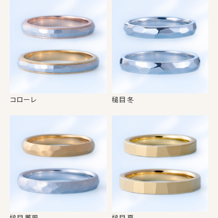
コローレ
槌目 冬
槌目 薫風
槌目 夏