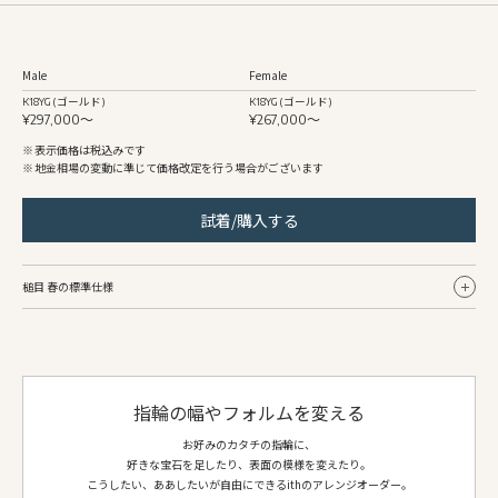
Male
Female
K18YG (ゴールド)
K18YG (ゴールド)
¥297,000〜
¥267,000〜
表示価格は税込みです
地金相場の変動に準じて価格改定を行う場合がございます
試着/購入する
槌目 春の標準仕様
Male
Female
リング幅
約3.2mm〜
約3.0mm〜
指輪の幅やフォルムを変える
地金
K18YG (ゴールド)
K18YG (ゴールド)
仕上げ
槌目春/鏡面
槌目春/鏡面
お好みのカタチの指輪に、
好きな宝石を足したり、表面の模様を変えたり。
側面仕上げ
鏡面/槌目春
鏡面/槌目春
こうしたい、ああしたいが自由にできるithのアレンジオーダー。