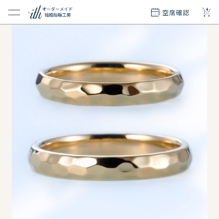
+
オーダーメイド
空席確認
結婚指輪工房
クション
ダーメイド
ド
て
エリー
覧
質問