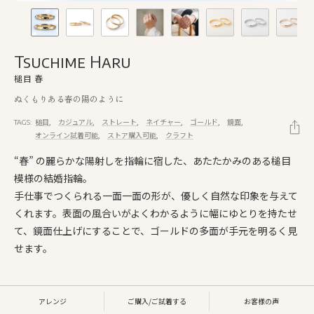
Tsuchime Haru
槌目 春
ぬくもりある春の陽のように
槌目
カジュアル
ストレート
ネイチャー
ゴールド
鏡面
TAGS:
オンライン試着可能
ストア購入可能
クラフト
“春” の麗らかな陽射しを指輪に宿した、あたたかみのある槌目
模様の結婚指輪。
手仕事でつくられる一面一面の形が、優しく自然な印象を与えて
くれます。表面の風合いがよくわかるように幅にゆとりを持たせ
て、鏡面仕上げにすることで、ゴールドの多面が手元を明るく見
せます。
アレンジ
ご購入/ご試着する
お客様の声