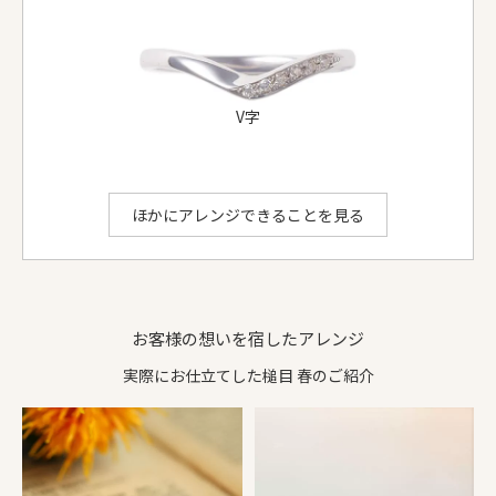
リング形状
甲丸
甲丸
ダイヤ等
-
-
お選びいただける地金：
プラチナ950
、
K18イエローゴールド
、
K18ピンクゴールド
、
K18シャンパンゴールド
、
K18ホワイトゴールド
V字
S字
ithのアレンジでできること
ほかにアレンジできることを見る
お客様の想いを宿したアレンジ
実際にお仕立てした槌目 春のご紹介