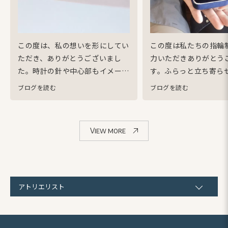
この度は、私の想いを形にしてい
この度は私たちの指輪
ただき、ありがとうございまし
力いただきありがとう
た。
時計の針や中心部もイメージ
す。
ふらっと立ち寄ら
のまま形になっており、手彫りで
いた日から指輪の受け
ブログを読む
ブログを読む
ここまで精確にしていただき、感
でご丁寧にご対応いただ
服しました。
つくり手の方をはじ
作って良かったと感じ
め、制作に関わって下さったスタ
す。
私たちの悩みや希
View more
ッフの方、お顔は見られませんで
みてくれ、一つ一つの
したが、お礼を言いたいです。
と
み取ろうとしてくれる
ても可愛く仕上げていただき、あ
して指輪をお任せする
りがとうございます。私の宝物に
ました。
何よりも唯一
なりました。
を作成していただいた
アトリエリスト
く思います。
この度は
がとうございました。