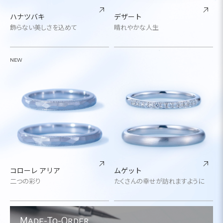
ハナツバキ
デザート
飾らない美しさを込めて
晴れやかな人生
NEW
コローレ アリア
ムゲット
二つの彩り
たくさんの幸せが訪れますように
Made-To-Order