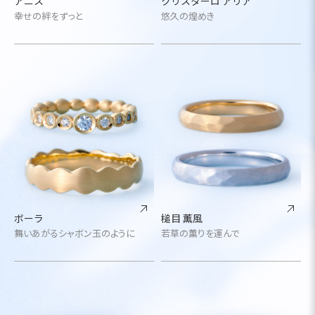
アニス
クリスターロ アリア
幸せの絆をずっと
悠久の煌めき
ボーラ
槌目 薫風
舞いあがるシャボン玉のように
若草の薫りを運んで