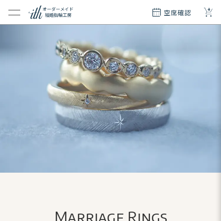
+
オーダーメイド
空席確認
結婚指輪工房
クション
ダーメイド
ド
て
エリー
覧
質問
Marriage Rings