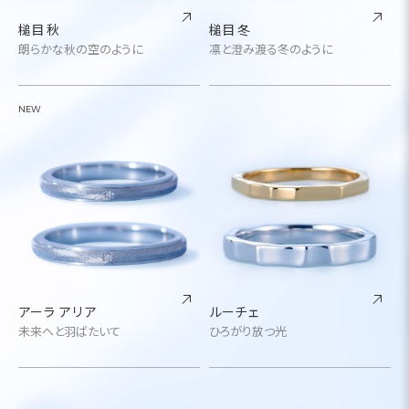
槌目 秋
槌目 冬
朗らかな秋の空のように
凛と澄み渡る冬のように
NEW
アーラ アリア
ルーチェ
未来へと羽ばたいて
ひろがり放つ光