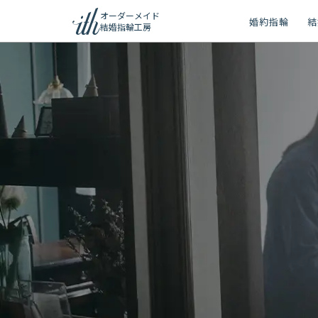
オーダーメイド
婚約指輪
結
結婚指輪工房
ション
ーメイド
リー
問