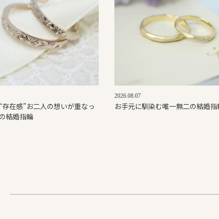
2026.08.07
と“存在感”お二人の想いが重なっ
お手元に馴染む唯一無二の結婚指
の結婚指輪