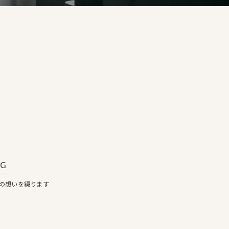
og
の想いを綴ります