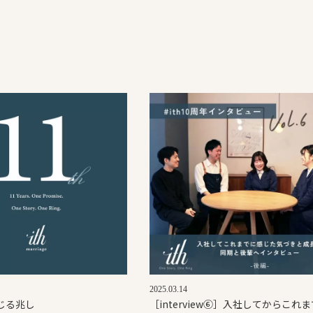
2025.03.14
じる兆し
［interview⑥］入社してからこれ