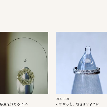
2025.12.29
、原点を深める1年へ
これからも、続きますように