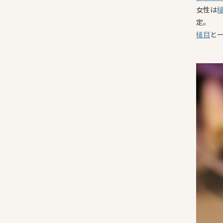
女性は
定。
槌目
と