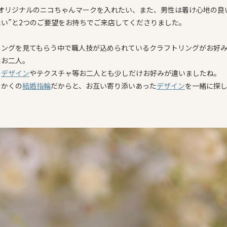
にオリジナルのニコちゃんマークを入れたい、また、男性は着け心地の良
たい”と2つのご要望をお持ちでご来店してくださりました。
リングを見てもらう中で職人技が込められているクラフトリングがお好
たお二人。
の
デザイン
やテクスチャ等お二人とも少しだけお好みが違いましたね。
っかくの
結婚指輪
だからと、お互い寄り添いあった
デザイン
を一緒に探
。