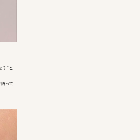
な？”と
物語って