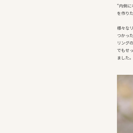
“内側
を作り
様々な
つかっ
リング
でもせ
ました