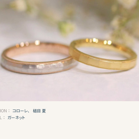
コローレ、
槌目 夏
TION：
ガーネット
AL：