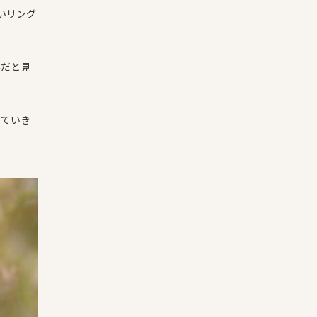
いリング
みだと見
していき