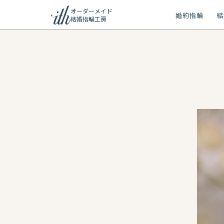
オーダーメイド
婚約指輪
結
結婚指輪工房
ション
ーメイド
リー
問