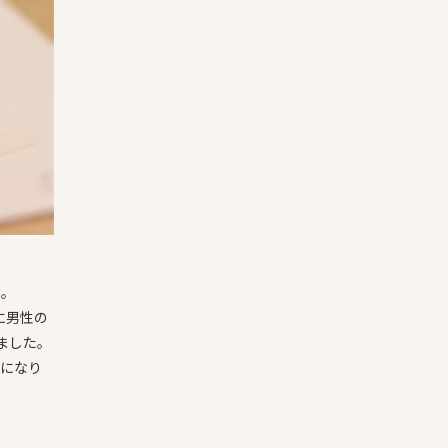
た。
に男性の
ました。
になり