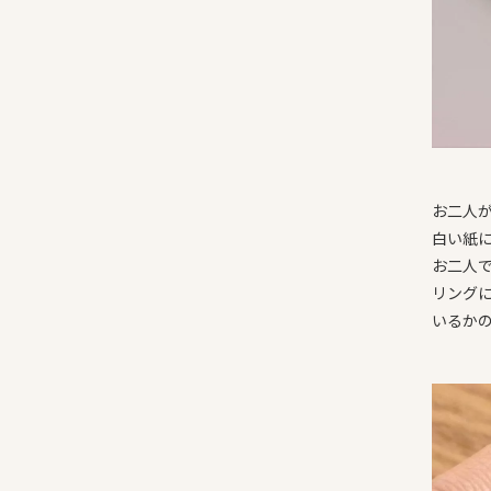
お二人
白い紙
お二人
リング
いるか