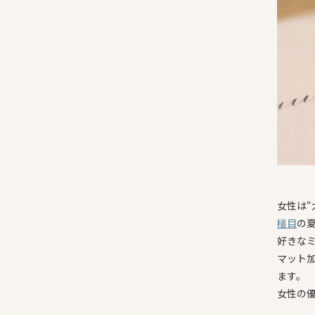
女性は“
槌目
の
好きな
マット
ます。
女性の