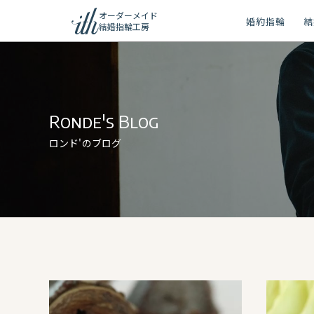
オーダーメイド
婚約指輪
結
結婚指輪工房
ション
ーメイド
Ronde's Blog
リー
ロンド'のブログ
問