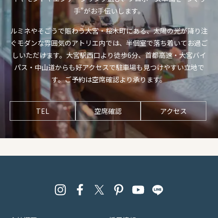
手”がお手伝いします。
ルミネやそごうで賑わう大宮・桜木町にある、太陽の光が降り注
ぐモダンな雰囲気のアトリエ内では、半個室で落ち着いてお過ご
しいただけます。大宮駅西口より徒歩6分、首都高速・大宮バイ
パス・中山道からも好アクセスで駐車場も見つけやすい立地で
す。ご予約は空席確認より承ります。
TEL
空席確認
アクセス