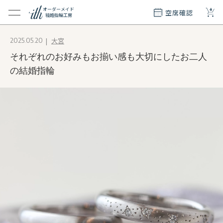
+
オーダーメイド
空席確認
結婚指輪工房
クション
大宮
2025.05.20
ダーメイド
それぞれのお好みもお揃い感も大切にしたお二人
ド
て
の結婚指輪
エリー
覧
質問