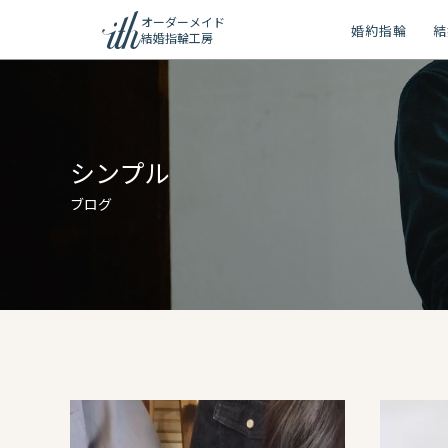
オーダーメイド
婚約指輪
結
結婚指輪工房
ション
ーメイド
シンプル
リー
ブログ
問