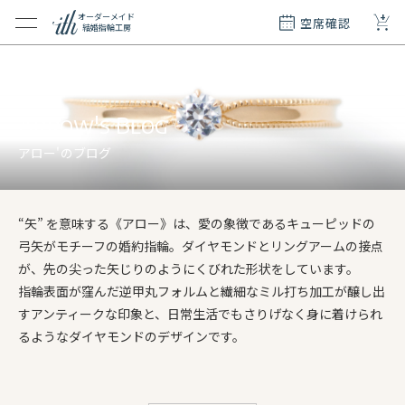
+
オーダーメイド
空席確認
結婚指輪工房
クション
ダーメイド
ド
Arrow's Blog
て
アロー'のブログ
エリー
覧
“矢” を意味する《アロー》は、愛の象徴であるキューピッドの
質問
弓矢がモチーフの婚約指輪。ダイヤモンドとリングアームの接点
が、先の尖った矢じりのようにくびれた形状をしています。
指輪表面が窪んだ逆甲丸フォルムと繊細なミル打ち加工が醸し出
すアンティークな印象と、日常生活でもさりげなく身に着けられ
るようなダイヤモンドのデザインです。