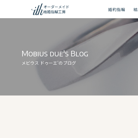
オーダーメイド
婚約指輪
結
結婚指輪工房
ション
ーメイド
Mobius due's Blog
リー
メビウス ドゥーエ'のブログ
問