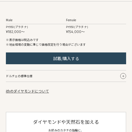
Male
Female
Pt950 (プラチナ)
Pt950 (プラチナ)
¥182,000〜
¥154,000〜
表示価格は税込みです
地金相場の変動に準じて価格改定を行う場合がございます
試着/購入する
ドルチェの標準仕様
ithのダイヤモンドについて
Male
Female
リング幅
約2.5mm〜
約2.0mm〜
地金
Pt950 (プラチナ)
Pt950 (プラチナ)
仕上げ
鏡面
鏡面
ダイヤモンドや天然石を加える
側面仕上げ
鏡面
鏡面
お好みのカタチの指輪に、