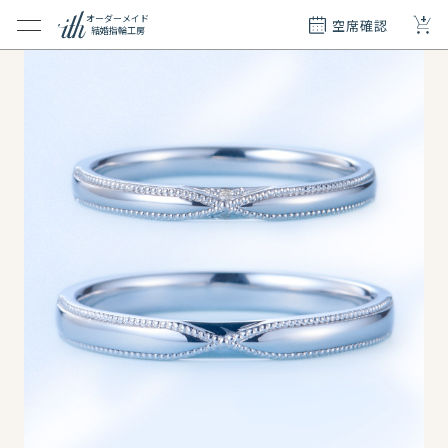
+
オーダーメイド
空席確認
結婚指輪工房
クション
ダーメイド
ド
て
エリー
覧
質問