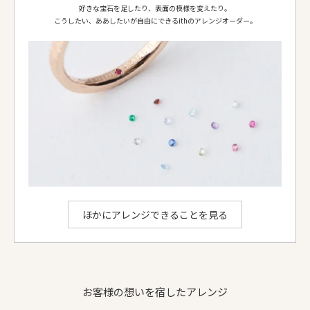
リング形状
甲丸
甲丸
好きな宝石を足したり、表面の模様を変えたり。
ダイヤ等
-
ダイヤモンド 1.0mm 2個
こうしたい、ああしたいが自由にできるithのアレンジオーダー。
お選びいただける地金：
プラチナ950
、
K18イエローゴールド
、
K18ピンクゴールド
、
K18シャンパンゴールド
、
K18ホワイトゴールド
ithのアレンジでできること
ほかにアレンジできることを見る
お客様の想いを宿したアレンジ