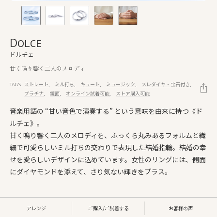
Dolce
ドルチェ
甘く鳴り響く二人のメロディ
ストレート
ミル打ち
キュート
ミュージック
メレダイヤ・宝石付き
TAGS:
プラチナ
鏡面
オンライン試着可能
ストア購入可能
音楽用語の “甘い音色で演奏する” という意味を由来に持つ《ド
ルチェ》。
甘く鳴り響く二人のメロディを、ふっくら丸みあるフォルムと繊
細で可愛らしいミル打ちの交わりで表現した結婚指輪。結婚の幸
せを愛らしいデザインに込めています。女性のリングには、側面
にダイヤモンドを添えて、さり気ない輝きをプラス。
アレンジ
ご購入/ご試着する
お客様の声