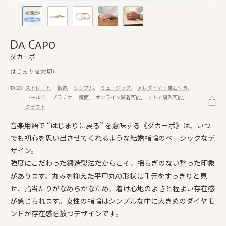
Da Capo
ダカーポ
はじまりを大切に
ストレート
鍛造
シンプル
ミュージック
メレダイヤ・宝石付き
TAGS:
ゴールド
プラチナ
鏡面
オンライン試着可能
ストア購入可能
クラフト
音楽用語で “はじまりに戻る” を意味する《ダカーポ》は、いつ
でも初心を思い出させてくれるような結婚指輪のベーシックなデ
ザイン。
強度にこだわった鍛造製法だからこそ、揺らぎのない整った印象
があります。丸みを抑えた平甲丸の形状は手元をすっきりと見
せ、指当たりがなめらかなため、着け心地のよさと程よい存在感
が感じられます。女性の指輪はシンプルな中に大きめのダイヤモ
ンドが存在感を放つデザインです。