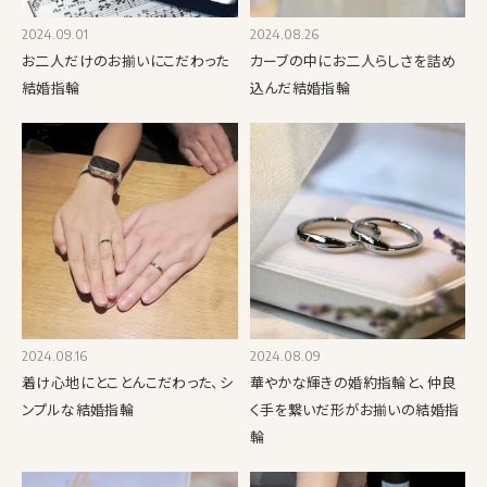
2024.09.01
2024.08.26
お二人だけのお揃いにこだわった
カーブの中にお二人らしさを詰め
結婚指輪
込んだ結婚指輪
2024.08.16
2024.08.09
着け心地にとことんこだわった、シ
華やかな輝きの婚約指輪と、仲良
ンプルな結婚指輪
く手を繋いだ形がお揃いの結婚指
輪