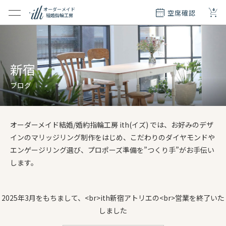
+
オーダーメイド
空席確認
結婚指輪工房
クション
ダーメイド
ド
新宿
て
ブログ
エリー
覧
オーダーメイド結婚/婚約指輪工房 ith(イズ) では、お好みのデザ
質問
インのマリッジリング制作をはじめ、こだわりのダイヤモンドや
エンゲージリング選び、プロポーズ準備を”つくり手”がお手伝い
します。
2025年3月をもちまして、<br>ith新宿アトリエの<br>営業を終了いた
しました