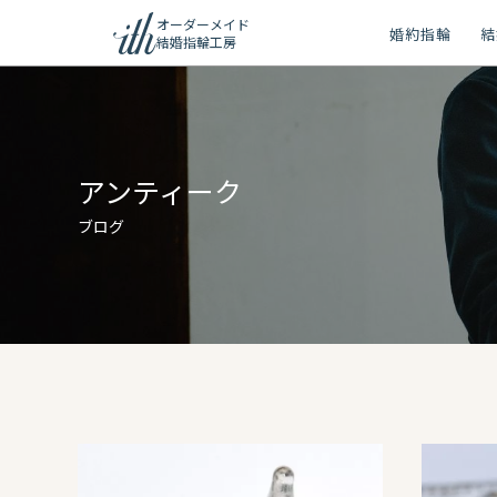
オーダーメイド
婚約指輪
結
結婚指輪工房
ション
ーメイド
アンティーク
リー
ブログ
問