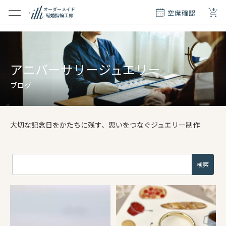
+
オーダーメイド
空席確認
結婚指輪工房
クション
ダーメイド
ド
アニバーサリージュエリー
て
ブログ
エリー
覧
大切な記念日をかたちに残す、思いをつなぐジュエリー制作
質問