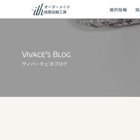
オーダーメイド
婚約指輪
結
結婚指輪工房
ション
ーメイド
Vivace's Blog
リー
ヴィバーチェ'のブログ
問