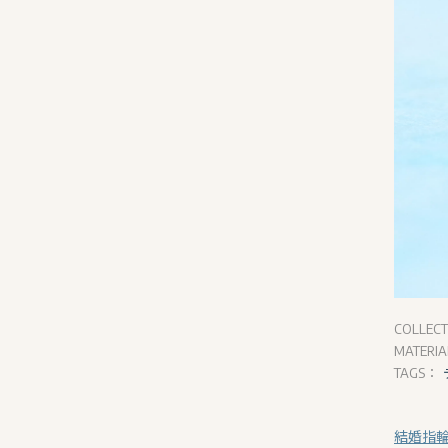
COLLEC
MATERI
TAGS：
結婚指