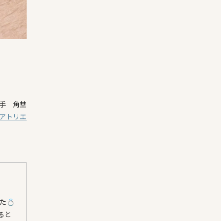
手 角埜
アトリエ
た💍
ると