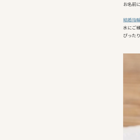
お名前
結婚指
水にご
ぴった