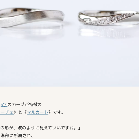
な
S字
のカーブが特徴の
バーチェ
》と《
マルカート
》です。
ブの形が、波のように見えていいですね。」
水泳部に所属され、