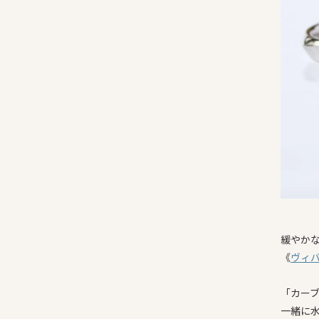
緩やか
《
ヴィ
「カー
一緒に