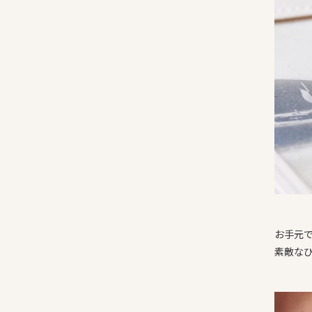
お手元
素敵な