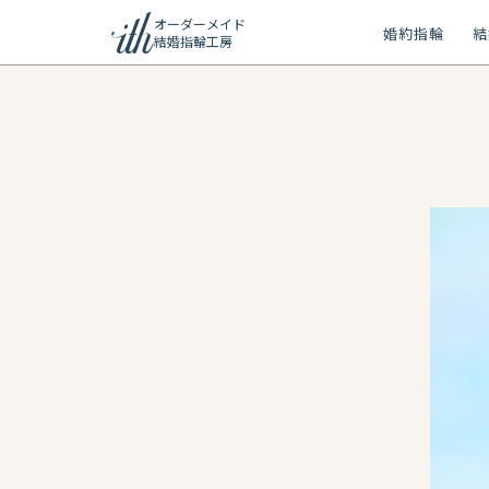
オーダーメイド
婚約指輪
結
結婚指輪工房
ション
ーメイド
リー
問