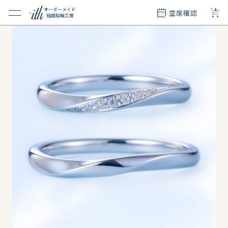
+
オーダーメイド
空席確認
結婚指輪工房
クション
ダーメイド
ド
て
エリー
覧
質問