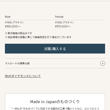
Male
Female
Pt950 (プラチナ)
Pt950 (プラチナ)
¥159,000〜
¥179,000〜
表示価格は税込みです
地金相場の変動に準じて価格改定を行う場合がございます
試着/購入する
マルカートの標準仕様
ithのダイヤモンドについて
Male
Female
リング幅
約2.0mm〜
約2.0mm〜
地金
Pt950 (プラチナ)
Pt950 (プラチナ)
仕上げ
鏡面
鏡面
Made in Japanのものづくり
側面仕上げ
鏡面
鏡面
“一点もの”のものづくりに対応できる国内の工房で職人とともに、ひとつひとつ