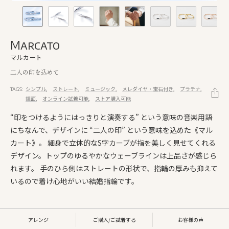
Marcato
マルカート
二人の印を込めて
シンプル
ストレート
ミュージック
メレダイヤ・宝石付き
プラチナ
TAGS:
鏡面
オンライン試着可能
ストア購入可能
“印をつけるようにはっきりと演奏する” という意味の音楽用語
にちなんで、デザインに “二人の印” という意味を込めた《マル
カート》。 細身で立体的なS字カーブが指を美しく見せてくれる
デザイン。トップのゆるやかなウェーブラインは上品さが感じら
れます。 手のひら側はストレートの形状で、指輪の厚みも抑えて
いるので着け心地がいい結婚指輪です。
アレンジ
ご購入/ご試着する
お客様の声