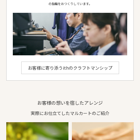
リング形状
甲丸
甲丸
の指輪をおつくりしています。
ダイヤ等
-
ダイヤモンド 1.0mm 4個
ダイヤモンド 1.1mm 5個
お選びいただける地金：
プラチナ950
、
K18イエローゴールド
、
K18ピンクゴールド
、
K18シャンパンゴールド
、
K18ホワイトゴールド
ithのアレンジでできること
お客様に寄り添うithのクラフトマンシップ
お客様の想いを宿したアレンジ
実際にお仕立てしたマルカートのご紹介