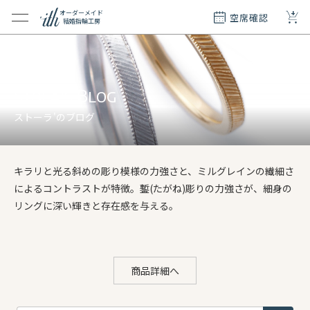
+
オーダーメイド
空席確認
結婚指輪工房
クション
ダーメイド
ド
Stola's Blog
て
ストーラ'のブログ
エリー
覧
キラリと光る斜めの彫り模様の力強さと、ミルグレインの繊細さ
質問
によるコントラストが特徴。鏨(たがね)彫りの力強さが、細身の
リングに深い輝きと存在感を与える。
商品詳細へ