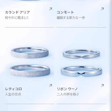
カランド アリア
コンモート
和やかに睦まじく
躍動する新たな一歩
レティコロ
リボン ウーノ
人生の交点
二人の絆を結ぶ