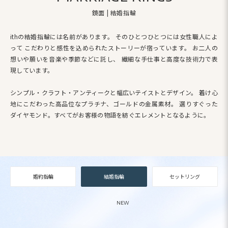
鏡面 | 結婚指輪
ithの結婚指輪には名前があります。
そのひとつひとつには女性職人によ
って
こだわりと感性を込められたストーリーが宿っています。
お二人の
想いや願いを音楽や季節などに託し、
繊細な手仕事と高度な技術力で表
現しています。
シンプル・クラフト・アンティークと幅広いテイストとデザイン。
着け心
地にこだわった高品位なプラチナ、ゴールドの金属素材。
選りすぐった
ダイヤモンド。すべてがお客様の物語を紡ぐエレメントとなるように。
婚約指輪
結婚指輪
セットリング
NEW