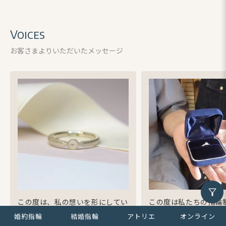
Voices
お客さまよりいただいたメッセージ
この度は、私の想いを形にしてい
この度は私たちの指輪
ただき、ありがとうございまし
力いただきありがとう
婚約指輪
結婚指輪
アトリエ
オンライン
63件