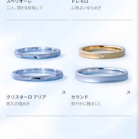
スペリオーレ
トレモロ
二人、頂きを目指して
心地よいゆらめき
クリスターロ アリア
カランド
悠久の煌めき
和やかに睦まじく