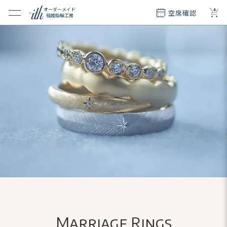
+
オーダーメイド
空席確認
結婚指輪工房
クション
ダーメイド
ド
て
エリー
覧
質問
Marriage Rings