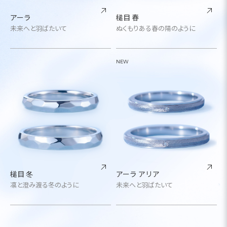
アーラ
槌目 春
未来へと羽ばたいて
ぬくもりある春の陽のように
NEW
槌目 冬
アーラ アリア
凛と澄み渡る冬のように
未来へと羽ばたいて