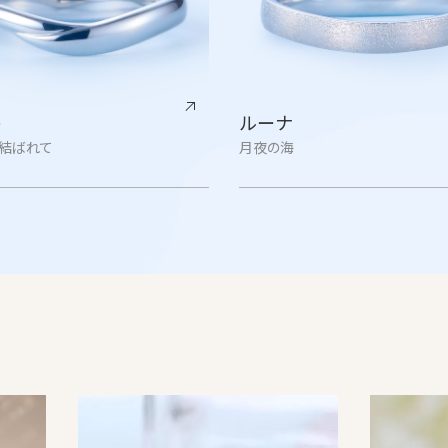
ト
ルーナ
結ばれて
月夜の海