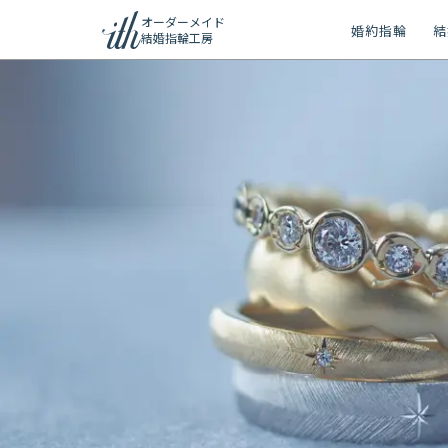
オーダーメイド
婚約指輪
結
結婚指輪工房
ション
ーメイド
リー
問