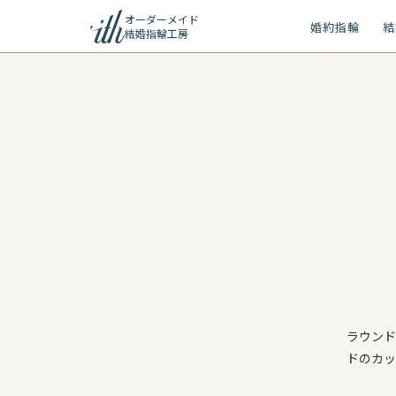
オーダーメイド
婚約指輪
結
結婚指輪工房
ション
ーメイド
リー
問
ラウンド
ドのカッ