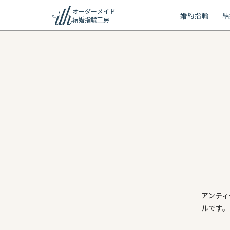
オーダーメイド
婚約指輪
結
結婚指輪工房
ション
ーメイド
リー
問
アンティ
ルです。