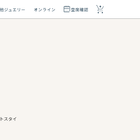
+
他ジュエリー
オンライン
空席確認
トスタイ