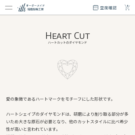
+
オーダーメイド
空席確認
結婚指輪工房
クション
ダーメイド
Heart Cut
ド
て
ハートカットのダイヤモンド
エリー
覧
質問
愛の象徴であるハートマークをモチーフにした形状です。
ハートシェイプのダイヤモンドは、研磨により削り取る部分が多
いため大きな原石が必要となり、他のカットスタイルに比べ希少
性が高いと言われています。