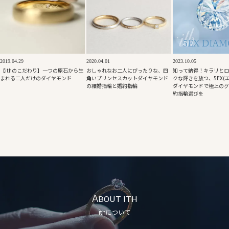
2019.04.29
2020.04.01
2023.10.05
【ithのこだわり】一つの原石から生
おしゃれなお二人にぴったりな、四
知って納得！キラリとロ
まれる二人だけのダイヤモンド
角いプリンセスカットダイヤモンド
クな輝きを放つ、5EX(
の結婚指輪と婚約指輪
ダイヤモンドで極上のグ
約指輪選びを
About ith
ithについて