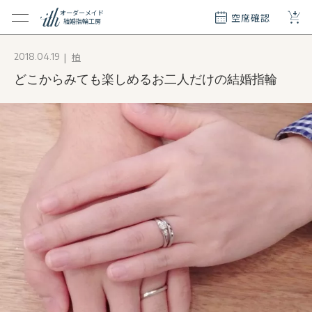
+
オーダーメイド
空席確認
結婚指輪工房
クション
柏
2018.04.19
ダーメイド
どこからみても楽しめるお二人だけの結婚指輪
ド
て
エリー
覧
質問