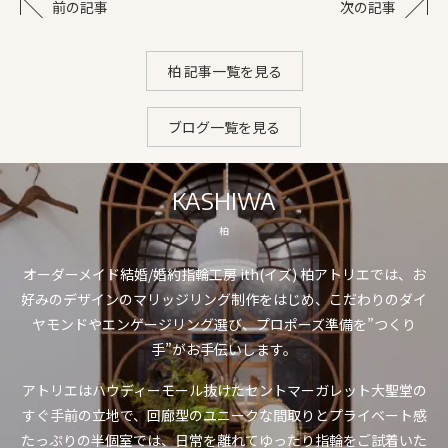
前の記事
次の記事
柏 記事一覧を見る
ブログ一覧を見る
KASHIWA
柏
オーダーメイド結婚/婚約指輪工房 ith(イズ) 柏アトリエでは、お
好みのデザインのマリッジリング制作をはじめ、こだわりのダイ
ヤモンドやエンゲージリング選び、プロポーズ準備を”つくり
手”がお手伝いします。
アトリエはハウディーモール抜けたセントマーガレット大聖堂の
すぐ手前の立地で、回廊型のユニークな間取りとプライベート感
たっぷりの半個室では、日常を離れてゆったり指輪をご試着いた