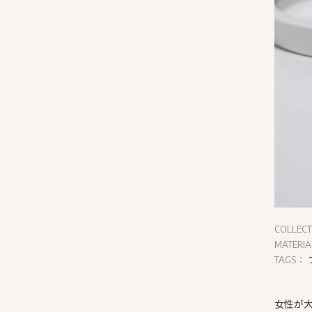
COLLEC
MATERI
TAGS：
女性が