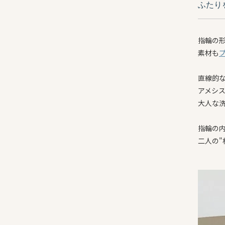
ふたり
指輪の
素材も
直線的
アメシ
大人な
指輪の
二人の"