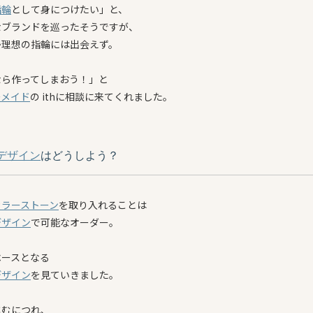
指輪
として身につけたい」と、
なブランドを巡ったそうですが、
か理想の指輪には出会えず。
なら作ってしまおう！」と
ーメイド
の ithに相談に来てくれました。
デザイン
はどうしよう？
カラーストーン
を取り入れることは
デザイン
で可能なオーダー。
ベースとなる
デザイン
を見ていきました。
進むにつれ、