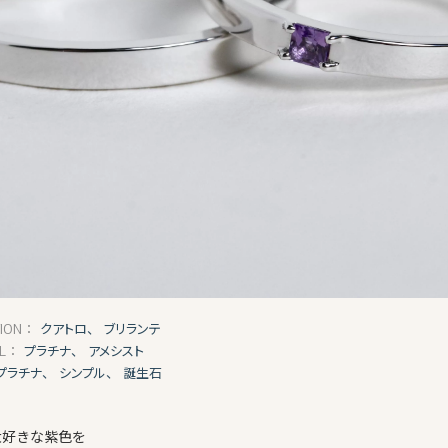
クアトロ、
ブリランテ
TION：
プラチナ、
アメシスト
AL：
プラチナ、
シンプル、
誕生石
大好きな紫色を