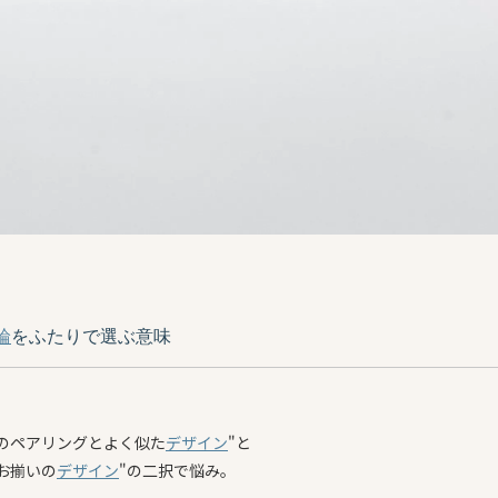
輪
をふたりで選ぶ意味
、
ちのペアリングとよく似た
デザイン
"と
お揃いの
デザイン
"の二択で悩み。