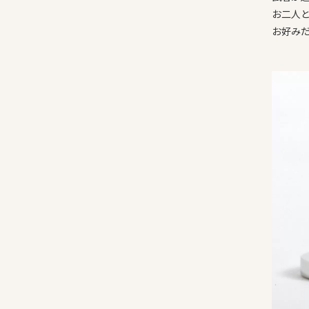
お二人
お好み