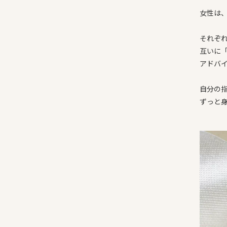
女性は
それぞ
互いに
アドバ
自分の
ずっと