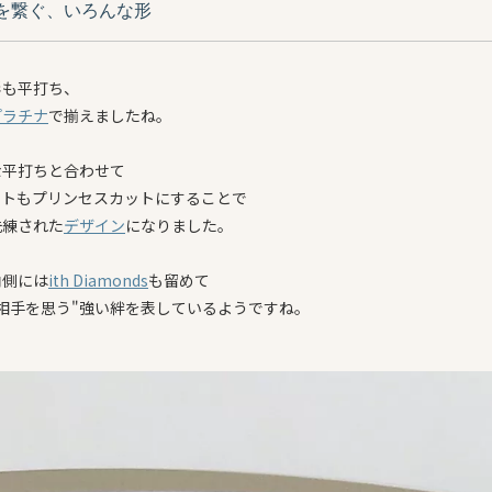
を繋ぐ、いろんな形
形も平打ち、
プラチナ
で揃えましたね。
な平打ちと合わせて
ストもプリンセスカットにすることで
洗練された
デザイン
になりました。
内側には
ith Diamonds
も留めて
相手を思う"強い絆を表しているようですね。