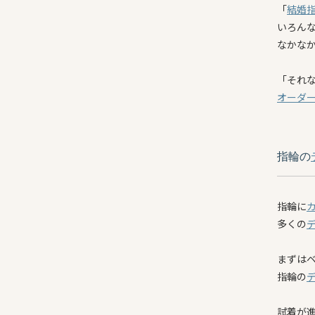
「
結婚
いろん
なかな
「それ
オーダ
指輪の
指輪に
多くの
まずは
指輪の
試着が