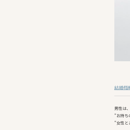
結婚指
男性は
"お持
"女性と