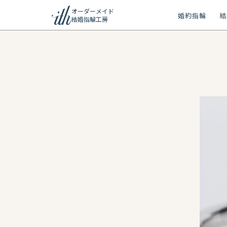
オーダーメイド
婚約指輪
結
結婚指輪工房
ション
ーメイド
リー
問