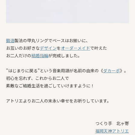
鍛造
製法の甲丸リングでベースはお揃いに、
お互いのお好きな
デザイン
を
オーダーメイド
で叶えた
お二人だけの
結婚指輪
が完成しました。
”はじまりに戻る”という音楽用語が名前の由来の《
ダカーポ
》。
初心を忘れず、これからお二人で
素敵なご結婚生活を過ごしていけますように！
アトリエよりお二人の末永い幸せをお祈りしています。
つくり手 北ヶ嵜
福岡天神アトリエ