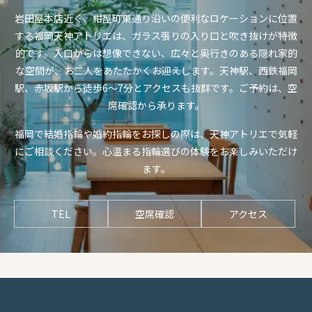
岩田屋本店近く、紺屋町東通り沿いの便利なロケーションに位置
する福岡天神アトリエは、ガラス張りの入り口と吹き抜けが特徴
的です。入口からは想像できない、広々と奥行きのある隠れ家的
な空間が、お二人をあたたかくお迎えします。天神駅、西鉄福岡
駅、赤坂駅から徒歩6〜7分とアクセスも抜群です。ご予約は、空
席確認から承ります。
福岡で結婚指輪や婚約指輪をお探しの際は、天神アトリエで気軽
にご相談ください。心温まる指輪選びの体験をお楽しみいただけ
ます。
TEL
空席確認
アクセス