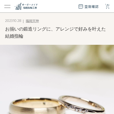
+
オーダーメイド
空席確認
結婚指輪工房
クション
福岡天神
2023.10.28
ダーメイド
お揃いの鍛造リングに、アレンジで好みを叶えた
ド
て
結婚指輪
エリー
覧
質問