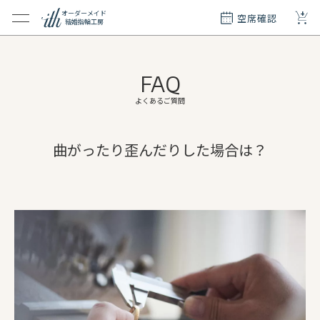
+
オーダーメイド
空席確認
結婚指輪工房
クション
ダーメイド
FAQ
ド
て
よくあるご質問
エリー
曲がったり歪んだりした場合は？
覧
質問