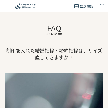
+
オーダーメイド
空席確認
結婚指輪工房
クション
ダーメイド
FAQ
ド
て
よくあるご質問
エリー
刻印を入れた結婚指輪・婚約指輪は、サイズ
覧
直しできますか？
質問