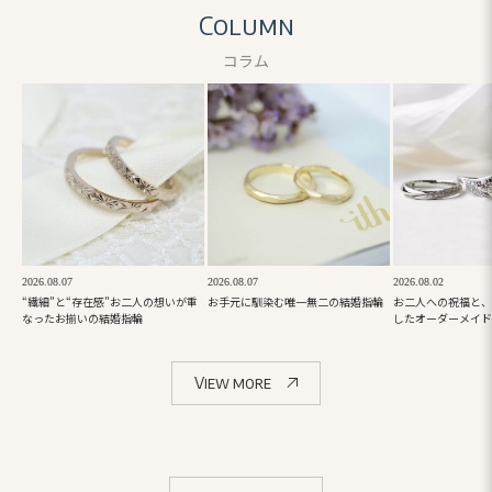
Column
コラム
2026.08.07
2026.08.07
2026.08.02
“繊細”と“存在感”お二人の想いが重
お手元に馴染む唯一無二の結婚指輪
お二人への祝福と、
なったお揃いの結婚指輪
したオーダーメイド
View more