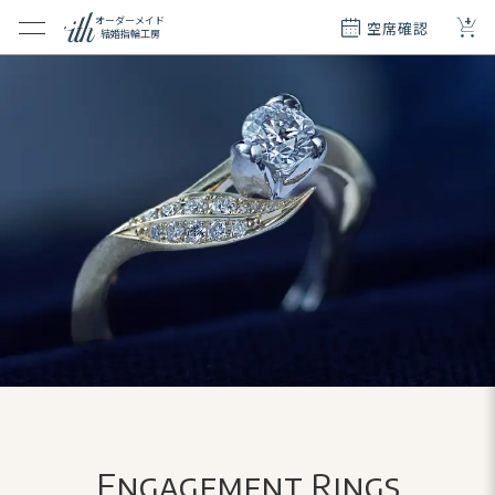
+
オーダーメイド
空席確認
結婚指輪工房
クション
ダーメイド
ド
て
エリー
覧
質問
Engagement Rings