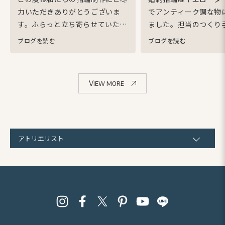
力いただきありがとうございま
でアンティーク調な物
す。
ふらっと立ち寄らせていただ
ました。
担当のつくり
いた日から指輪の受け取りの日ま
相談して、試行錯誤し
ブログを読む
ブログを読む
でご丁寧にご対応いただきithで
想通りの指輪を作成し
作って良かったと感じておりま
ました。
本当にお気に
す。
私たちの悩みや希望を細かく
す！！！
ありがとうご
View more
みてくれ、一つ一つの気持ちを汲
み取ろうとしてくれることに安心
して指輪をお任せすることができ
ました。
何よりも唯一無二の指輪
を作成していただいたことが嬉し
アトリエリスト
く思います。
この度は本当にあり
がとうございました。