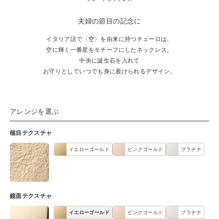
・ペア
夫婦の節目の記念に
イタリア語で〈空〉を由来に持つチェーロは、
リング
空に輝く一番星をモチーフにしたネックレス。
中央に誕生石を入れて
生ものジュエリー
お守りとしていつでも身に着けられるデザイン。
riageトップ
アレンジを選ぶ
槌目テクスチャ
ズリング
イエローゴールド
ピンクゴールド
プラチナ
鏡面テクスチャ
イエローゴールド
ピンクゴールド
プラチナ