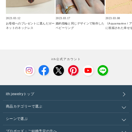
2023.03.12
2023.03.17
2023.03.08
お母様へのプレゼントに選んだガー
婚約指輪と同じデザインで制作した
《Aquamarine 
ネットのネックレス
ベビーリング
に祝福された幸せ
ith公式アカウント
ith jewelryトップ
商品カテゴリーで選ぶ
シーンで選ぶ
プロポーズ・ご結婚予定の方へ