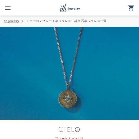
jewelry
ith jewelry
チェーロ / プレートネックレス・誕生石ネックレス一覧
elryトップ
ームのご案内
リング
クレス
ネックレス
ング
Cielo
・ベビーリング
プレートネックレス