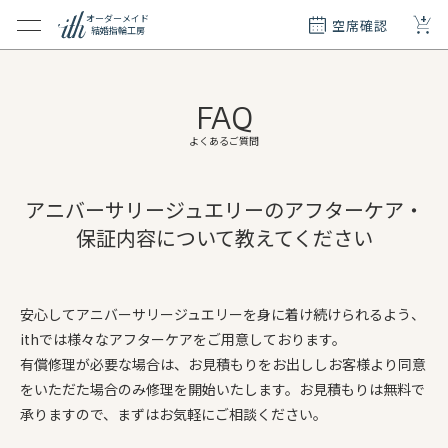
+
オーダーメイド
空席確認
結婚指輪工房
クション
ダーメイド
FAQ
ド
て
よくあるご質問
エリー
アニバーサリージュエリーのアフターケア・
覧
保証内容について教えてください
質問
安心してアニバーサリージュエリーを身に着け続けられるよう、
ithでは様々なアフターケアをご用意しております。
有償修理が必要な場合は、お見積もりをお出ししお客様より同意
をいただた場合のみ修理を開始いたします。お見積もりは無料で
承りますので、まずはお気軽にご相談ください。