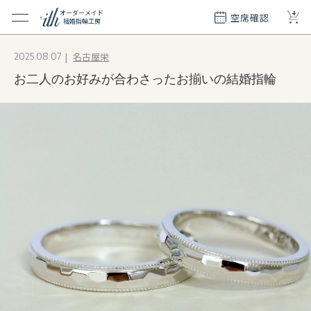
+
オーダーメイド
空席確認
結婚指輪工房
クション
名古屋栄
2025.08.07
ダーメイド
お二人のお好みが合わさったお揃いの結婚指輪
ド
て
エリー
覧
質問