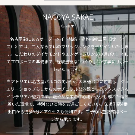
NAGOYA SAKAE
名古屋 栄
名古屋栄にあるオーダーメイド結婚・婚約指輪工房《ith（イ
ズ）》では、二人ならではのマリッジリングをデザインいたしま
す。こだわりのダイヤモンドやエンゲージリングの選び方、そし
てプロポーズの準備まで、経験豊富な“つくり手”が丁寧にサポー
トいたします。
当アトリエは名古屋パルコの向かい、大津通沿いに位置し、ジュ
エリーショップらしからぬナチュラルな外観とリラックスできる
インテリアが魅力です。賑やかな栄の中心地から少し離れた落ち
着いた環境で、特別なひと時をお過ごしください。矢場町駅4番
出口から徒歩5分とアクセスも便利です。ご予約は空席確認ペー
ジから承ります。