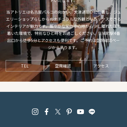
トいたします。
当アトリエは名古屋パルコの向かい、大津通沿いに位置し、ジュ
エリーショップらしからぬナチュラルな外観とリラックスできる
インテリアが魅力です。賑やかな栄の中心地から少し離れた落ち
着いた環境で、特別なひと時をお過ごしください。矢場町駅4番
出口から徒歩5分とアクセスも便利です。ご予約は空席確認ペー
ジから承ります。
TEL
空席確認
アクセス