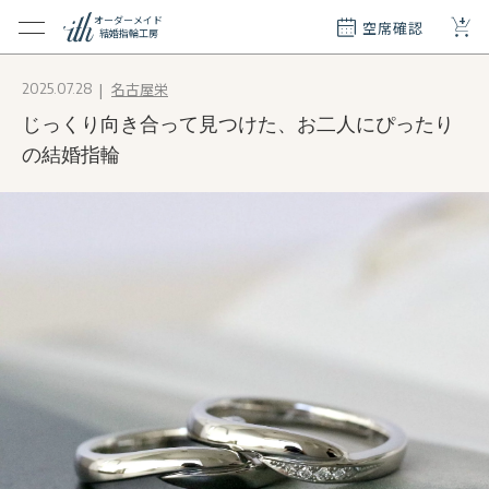
+
オーダーメイド
空席確認
結婚指輪工房
クション
名古屋栄
2025.07.28
ダーメイド
じっくり向き合って見つけた、お二人にぴったり
ド
て
の結婚指輪
エリー
覧
質問