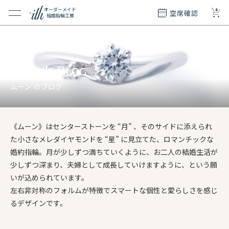
+
オーダーメイド
空席確認
結婚指輪工房
クション
ダーメイド
ド
Moon's Blog
て
ムーン'のブログ
エリー
覧
《ムーン》はセンターストーンを “月” 、そのサイドに添えられ
質問
た小さなメレダイヤモンドを “星” に見立てた、ロマンチックな
婚約指輪。月が少しずつ満ちていくように、お二人の結婚生活が
少しずつ深まり、夫婦として成長していけますように、という願
いが込められています。
左右非対称のフォルムが特徴でスマートな個性と愛らしさを感じ
るデザインです。