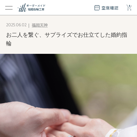
+
オーダーメイド
空席確認
結婚指輪工房
クション
福岡天神
2025.06.02
ダーメイド
お二人を繋ぐ、サプライズでお仕立てした婚約指
ド
て
輪
エリー
覧
質問