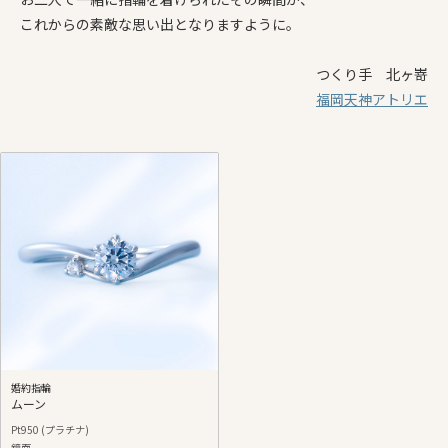
これから
の
素敵
な
思い出
となり
ます
よう
に。
つくり手 北ヶ嵜
福岡天神アトリエ
婚約指輪
ムーン
Pt950 (プラチナ)
鏡面