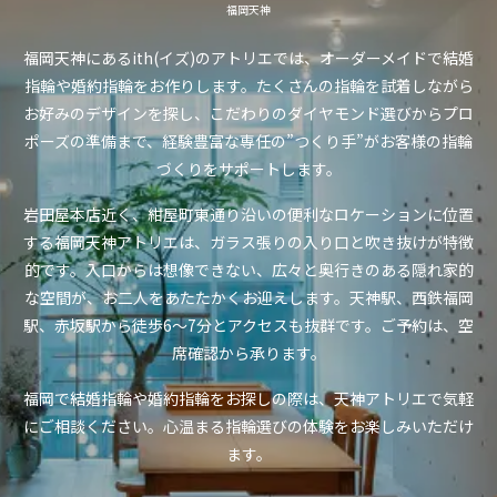
福岡天神
福岡天神にあるith(イズ)のアトリエでは、オーダーメイドで結婚
指輪や婚約指輪をお作りします。たくさんの指輪を試着しながら
お好みのデザインを探し、こだわりのダイヤモンド選びからプロ
ポーズの準備まで、経験豊富な専任の”つくり手”がお客様の指輪
づくりをサポートします。
岩田屋本店近く、紺屋町東通り沿いの便利なロケーションに位置
する福岡天神アトリエは、ガラス張りの入り口と吹き抜けが特徴
的です。入口からは想像できない、広々と奥行きのある隠れ家的
な空間が、お二人をあたたかくお迎えします。天神駅、西鉄福岡
駅、赤坂駅から徒歩6〜7分とアクセスも抜群です。ご予約は、空
席確認から承ります。
福岡で結婚指輪や婚約指輪をお探しの際は、天神アトリエで気軽
にご相談ください。心温まる指輪選びの体験をお楽しみいただけ
ます。