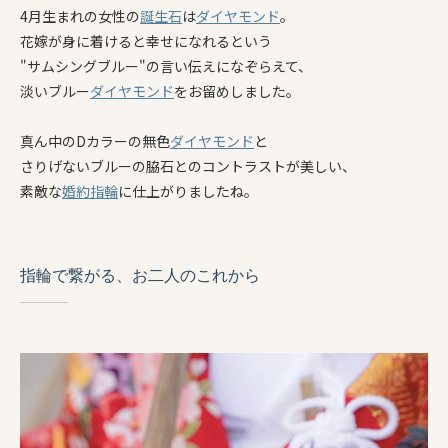
4月生まれの女性の
誕生石
は
ダイヤモンド
。
花嫁が身に着けると幸せになれるという
"サムシングブルー"の言い伝えになぞらえて、
淡いブルー
ダイヤモンド
をお留めしました。
真ん中のDカラーの無色
ダイヤモンド
と
さりげないブルーの脇石とのコントラストが美しい、
素敵な
婚約指輪
に仕上がりましたね。
指輪で繋がる、お二人のこれから