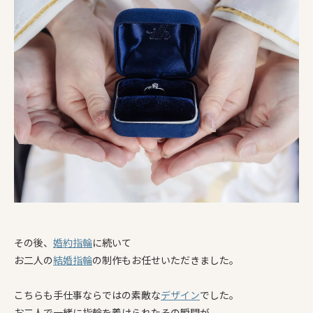
その後、
婚約指輪
に続いて
お二人の
結婚指輪
の制作もお任せいただきました。
こちらも手仕事ならではの素敵な
デザイン
でした。
お
二人
で
一緒
に
指輪
を
着
けら
れ
た
その
瞬間
が、