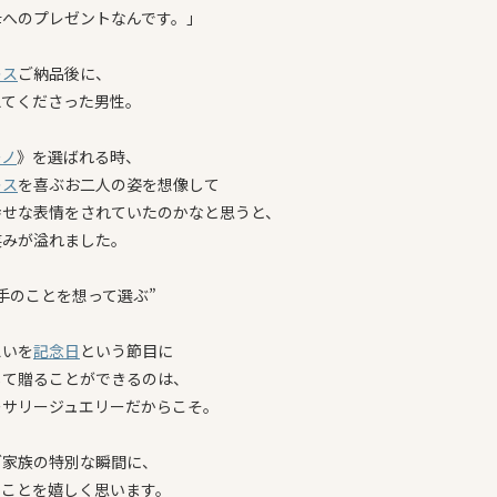
母へのプレゼントなんです。」
レス
ご納品後に、
えてくださった男性。
ーノ
》を選ばれる時、
レス
を喜ぶお二人の姿を想像して
幸せな表情をされていたのかなと思うと、
笑みが溢れました。
手のことを想って選ぶ”
想いを
記念日
という節目に
して贈ることができるのは、
ーサリージュエリーだからこそ。
ご家族の特別な瞬間に、
たことを嬉しく思います。