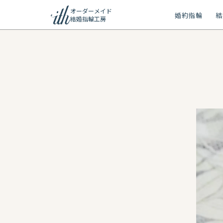
オーダーメイド
婚約指輪
結
結婚指輪工房
ション
ーメイド
リー
問