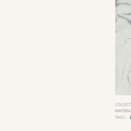
COLLEC
MATERI
TAGS：