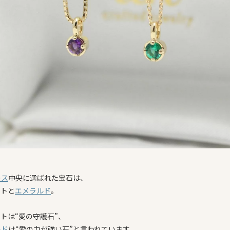
レス
中央に選ばれた宝石は、
ストと
エメラルド
。
トは“愛の守護石”、
ルド
は“愛の力が強い石”と言われています。