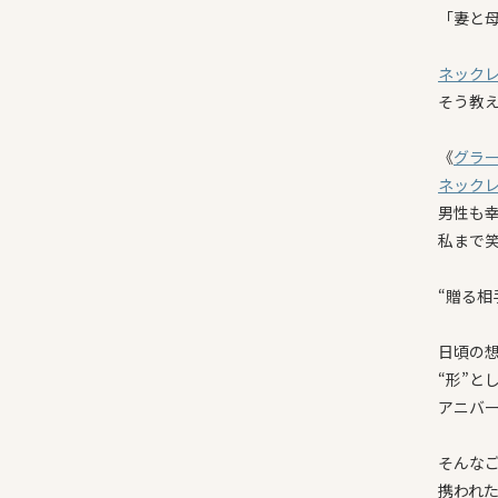
「妻と
ネック
そう教
《
グラ
ネック
男性も
私まで
“贈る相
日頃の
“形”と
アニバ
そんな
携われ