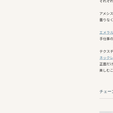
それぞ
アメシ
曇りな
エメラ
手仕事
テクス
ネック
正面だ
楽しむ
チェー