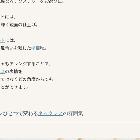
れ異なるテクスチャーをお選びに。
ストには、
く輝く鏡面の仕上げ。
ルド
には、
の風合いを残した
槌目
秋。
チャもアレンジすることで、
レス
の表情を
けではなくどの角度からでも
ことができます。
ンひとつで変わる
ネックレス
の雰囲気