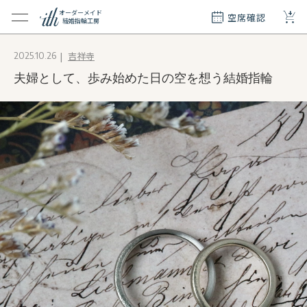
+
オーダーメイド
空席確認
結婚指輪工房
クション
吉祥寺
2025.10.26
ダーメイド
夫婦として、歩み始めた日の空を想う結婚指輪
ド
て
エリー
覧
質問