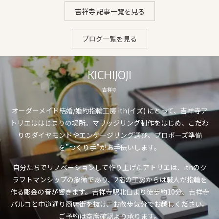
吉祥寺 記事一覧を見る
ブログ一覧を見る
KICHIJOJI
吉祥寺
オーダーメイド結婚/婚約指輪工房 ith(イズ) にとって、吉祥寺ア
トリエははじまりの場所。マリッジリング制作をはじめ、こだわ
りのダイヤモンドやエンゲージリング選び、プロポーズ準備
を”つくり手”がお手伝いします。
自分たちでリノベーションして作り上げたアトリエは、ithのク
ラフトマンシップの象徴であり、2階の工房からは職人が指輪を
作る彫金の音が響きます。吉祥寺駅北口より徒歩約10分、吉祥寺
パルコと中道通り商店街を抜け、お散歩気分でお越しください。
ご予約は空席確認より承ります。