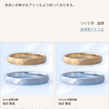
末永いお幸せをアトリエより祈っております。
つくり手 森野
吉祥寺アトリエ
Male 結婚指輪
Female 結婚指輪
槌目 薫風
槌目 薫風