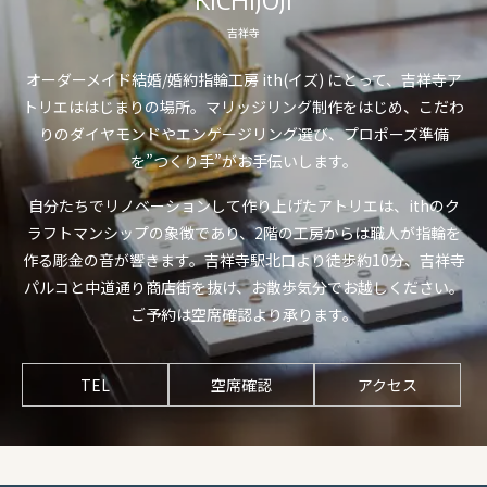
吉祥寺
オーダーメイド結婚/婚約指輪工房 ith(イズ) にとって、吉祥寺ア
トリエははじまりの場所。マリッジリング制作をはじめ、こだわ
りのダイヤモンドやエンゲージリング選び、プロポーズ準備
を”つくり手”がお手伝いします。
自分たちでリノベーションして作り上げたアトリエは、ithのク
ラフトマンシップの象徴であり、2階の工房からは職人が指輪を
作る彫金の音が響きます。吉祥寺駅北口より徒歩約10分、吉祥寺
パルコと中道通り商店街を抜け、お散歩気分でお越しください。
ご予約は空席確認より承ります。
TEL
空席確認
アクセス