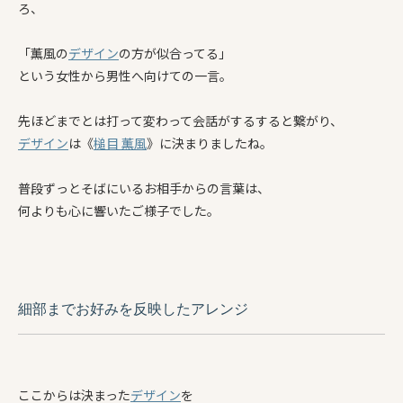
ろ、
「薫風の
デザイン
の方が似合ってる」
という女性から男性へ向けての一言。
先ほどまでとは打って変わって会話がするすると繋がり、
デザイン
は《
槌目 薫風
》に決まりましたね。
普段ずっとそばにいるお相手からの言葉は、
何よりも心に響いたご様子でした。
細部までお好みを反映したアレンジ
ここからは決まった
デザイン
を