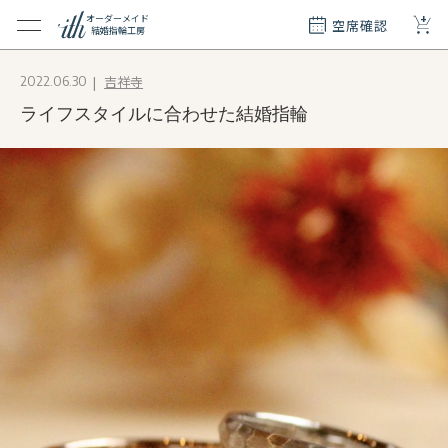
+
オーダーメイド
空席確認
結婚指輪工房
クション
吉祥寺
2022.06.30
ダーメイド
ライフスタイルに合わせた結婚指輪
ド
て
エリー
覧
質問