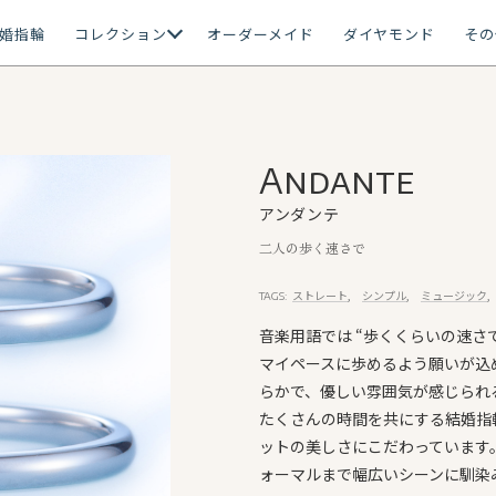
婚指輪
コレクション
オーダーメイド
ダイヤモンド
その
Andante
アンダンテ
二人の歩く速さで
ストレート
シンプル
ミュージック
TAGS:
音楽用語では “歩くくらいの速さ
マイペースに歩めるよう願いが込
らかで、優しい雰囲気が感じられ
たくさんの時間を共にする結婚指
ットの美しさにこだわっています
ォーマルまで幅広いシーンに馴染