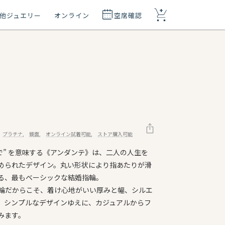
+
他ジュエリー
オンライン
空席確認
プラチナ
鏡面
オンライン試着可能
ストア購入可能
で” を意味する《アンダンテ》は、二人の人生を
められたデザイン。丸い形状により指あたりが滑
る、最もベーシックな結婚指輪。
輪だからこそ、着け心地がいい厚みと幅、シルエ
。シンプルなデザインゆえに、カジュアルからフ
みます。