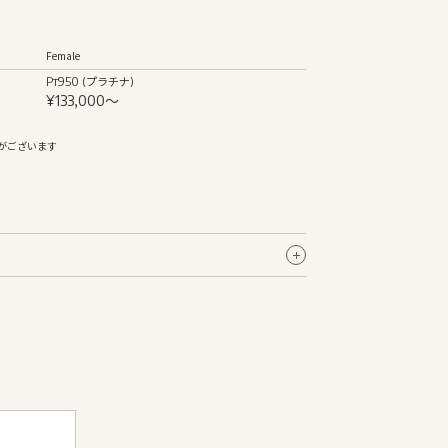
Female
Pt950 (プラチナ)
¥133,000〜
がございます
Female
約2.0mm〜
Pt950 (プラチナ)
鏡面
鏡面
甲丸