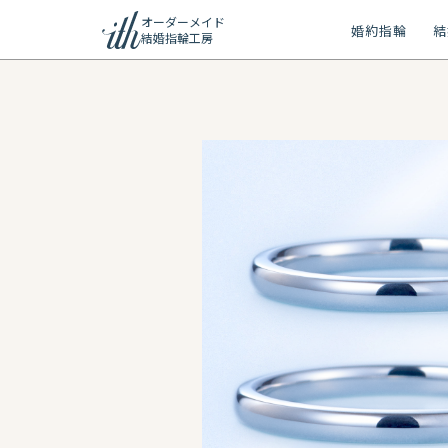
オーダーメイド
婚約指輪
結
結婚指輪工房
ション
ーメイド
リー
問