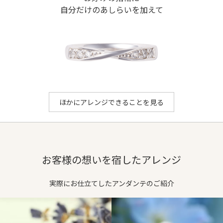
自分だけのあしらいを加えて
ダイヤ等
-
お選びいただける地金：
プラチナ950
、
K18イエローゴールド
、
K18
ithのアレンジでできること
ほかにアレンジできることを見る
お客様の想いを宿したアレンジ
実際にお仕立てしたアンダンテのご紹介