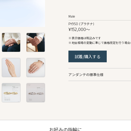
Male
Pt950 (プラチナ)
¥152,000〜
表示価格は税込みです
地金相場の変動に準じて価格改定を行う場合
試着/購入する
アンダンテの標準仕様
Male
リング幅
約2.2mm〜
地金
Pt950 (プラチナ)
仕上げ
鏡面
側面仕上げ
鏡面
お好みの指輪に
リング形状
甲丸