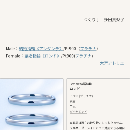
つくり手 多田真梨子
Male：
結婚指輪
《アンダンテ》
/Pt900（
プラチナ
）
Female：
結婚指輪
《ロンド》
/Pt900(
プラチナ
)
大宮アトリエ
Female 結婚指輪
ロンド
PT900 (プラチナ)
鏡面
甲丸
ダイヤモンド
本商品は現在お取り扱いしておりません。
フルオーダーメイドにてご対応できる場合