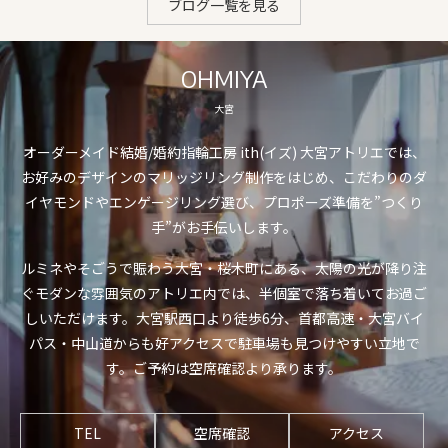
ブログ一覧を見る
OHMIYA
大宮
オーダーメイド結婚/婚約指輪工房 ith(イズ) 大宮アトリエでは、
お好みのデザインのマリッジリング制作をはじめ、こだわりのダ
イヤモンドやエンゲージリング選び、プロポーズ準備を”つくり
手”がお手伝いします。
ルミネやそごうで賑わう大宮・桜木町にある、太陽の光が降り注
ぐモダンな雰囲気のアトリエ内では、半個室で落ち着いてお過ご
しいただけます。大宮駅西口より徒歩6分、首都高速・大宮バイ
パス・中山道からも好アクセスで駐車場も見つけやすい立地で
す。ご予約は空席確認より承ります。
TEL
空席確認
アクセス