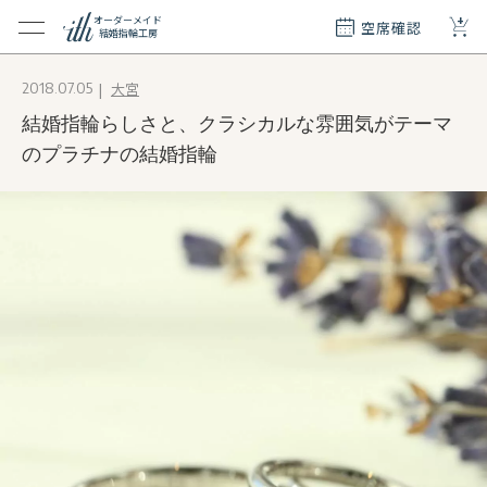
+
オーダーメイド
空席確認
結婚指輪工房
クション
大宮
2018.07.05
ダーメイド
結婚指輪らしさと、クラシカルな雰囲気がテーマ
ド
て
のプラチナの結婚指輪
エリー
覧
質問