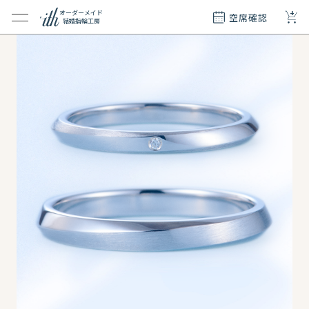
+
オーダーメイド
空席確認
結婚指輪工房
クション
ダーメイド
ド
て
エリー
覧
質問