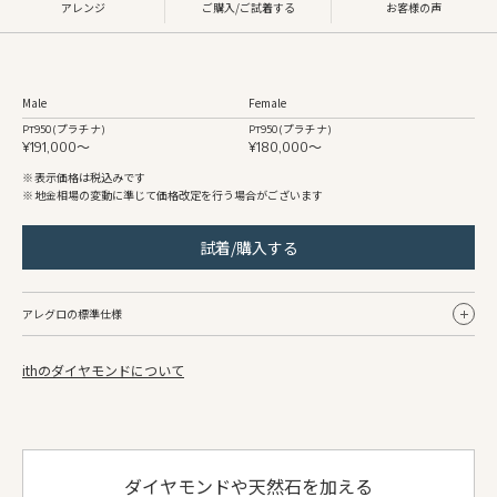
アレンジ
ご購入/ご試着する
お客様の声
Male
Female
Pt950 (プラチナ)
Pt950 (プラチナ)
¥191,000〜
¥180,000〜
表示価格は税込みです
地金相場の変動に準じて価格改定を行う場合がございます
試着/購入する
アレグロの標準仕様
ithのダイヤモンドについて
Male
Female
リング幅
約2.7mm〜
約2.0mm〜
地金
Pt950 (プラチナ)
Pt950 (プラチナ)
仕上げ
ヘアライン/鏡面
鏡面/ヘアライン
ダイヤモンドや天然石を加える
側面仕上げ
鏡面
鏡面