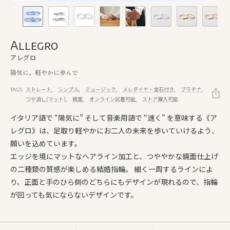
Allegro
アレグロ
陽気に、軽やかに歩んで
ストレート
シンプル
ミュージック
メレダイヤ・宝石付き
プラチナ
TAGS:
つや消し(マット)
鏡面
オンライン試着可能
ストア購入可能
イタリア語で “陽気に” そして音楽用語で “速く” を意味する《ア
レグロ》は、足取り軽やかにお二人の未来を歩いていけるよう、
願いを込めています。
エッジを境にマットなヘアライン加工と、つややかな鏡面仕上げ
の二種類の質感が楽しめる結婚指輪。 細く一周するラインによ
り、正面と手のひら側のどちらにもデザインが現れるので、指輪
が回っても気にならないデザインです。