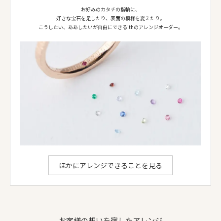
お好みのカタチの指輪に、
リング形状
アレグロ
アレグロ
好きな宝石を足したり、表面の模様を変えたり。
ダイヤ等
-
ダイヤモンド 1.0mm 1個
こうしたい、ああしたいが自由にできるithのアレンジオーダー。
お選びいただける地金：
プラチナ950
、
K18イエローゴールド
、
K18ピンクゴールド
、
K18シャンパンゴールド
、
K18ホワイトゴールド
ithのアレンジでできること
ほかにアレンジできることを見る
お客様の想いを宿したアレンジ